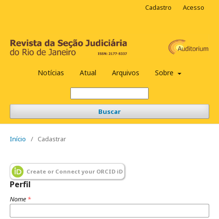
Cadastro
Acesso
Notícias
Atual
Arquivos
Sobre
Buscar
Início
/
Cadastrar
Create or Connect your ORCID iD
Perfil
Nome
*