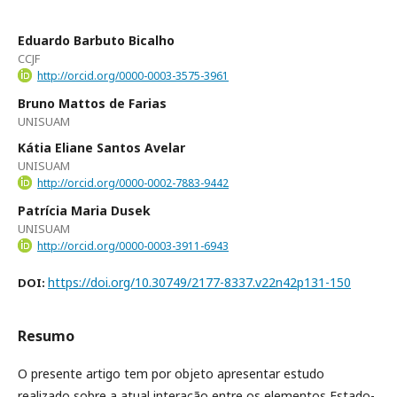
Eduardo Barbuto Bicalho
CCJF
http://orcid.org/0000-0003-3575-3961
Bruno Mattos de Farias
UNISUAM
Kátia Eliane Santos Avelar
UNISUAM
http://orcid.org/0000-0002-7883-9442
Patrícia Maria Dusek
UNISUAM
http://orcid.org/0000-0003-3911-6943
https://doi.org/10.30749/2177-8337.v22n42p131-150
DOI:
Resumo
O presente artigo tem por objeto apresentar estudo
realizado sobre a atual interação entre os elementos Estado-