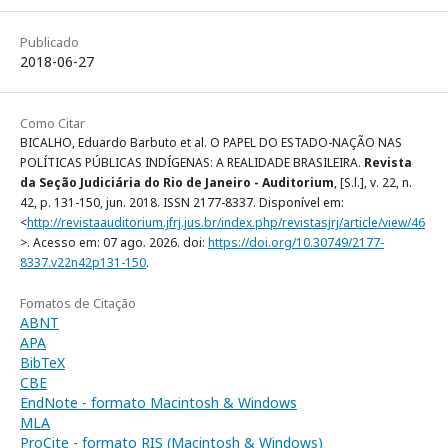
Publicado
2018-06-27
Como Citar
BICALHO, Eduardo Barbuto et al. O PAPEL DO ESTADO-NAÇÃO NAS
POLÍTICAS PÚBLICAS INDÍGENAS: A REALIDADE BRASILEIRA.
Revista
da Seção Judiciária do Rio de Janeiro - Auditorium
, [S.l.], v. 22, n.
42, p. 131-150, jun. 2018. ISSN 2177-8337. Disponível em:
<
http://revistaauditorium.jfrj.jus.br/index.php/revistasjrj/article/view/46
>. Acesso em: 07 ago. 2026. doi:
https://doi.org/10.30749/2177-
8337.v22n42p131-150
.
Fomatos de Citação
ABNT
APA
BibTeX
CBE
EndNote - formato Macintosh & Windows
MLA
ProCite - formato RIS (Macintosh & Windows)