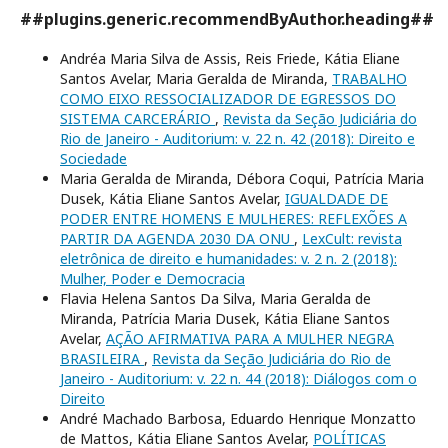
##plugins.generic.recommendByAuthor.heading##
Andréa Maria Silva de Assis, Reis Friede, Kátia Eliane
Santos Avelar, Maria Geralda de Miranda,
TRABALHO
COMO EIXO RESSOCIALIZADOR DE EGRESSOS DO
SISTEMA CARCERÁRIO
,
Revista da Seção Judiciária do
Rio de Janeiro - Auditorium: v. 22 n. 42 (2018): Direito e
Sociedade
Maria Geralda de Miranda, Débora Coqui, Patrícia Maria
Dusek, Kátia Eliane Santos Avelar,
IGUALDADE DE
PODER ENTRE HOMENS E MULHERES: REFLEXÕES A
PARTIR DA AGENDA 2030 DA ONU
,
LexCult: revista
eletrônica de direito e humanidades: v. 2 n. 2 (2018):
Mulher, Poder e Democracia
Flavia Helena Santos Da Silva, Maria Geralda de
Miranda, Patrícia Maria Dusek, Kátia Eliane Santos
Avelar,
AÇÃO AFIRMATIVA PARA A MULHER NEGRA
BRASILEIRA
,
Revista da Seção Judiciária do Rio de
Janeiro - Auditorium: v. 22 n. 44 (2018): Diálogos com o
Direito
André Machado Barbosa, Eduardo Henrique Monzatto
de Mattos, Kátia Eliane Santos Avelar,
POLÍTICAS