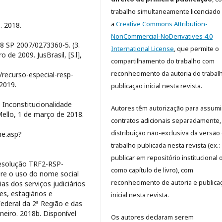
trabalho simultaneamente licenciado
a
Creative Commons Attribution-
. 2018.
NonCommercial-NoDerivatives 4.0
98 SP 2007/0273360-5. (3.
International License
​, que permite o
 de 2009. JusBrasil, [S.l],
compartilhamento do trabalho com
reconhecimento da autoria do trabal
4/recurso-especial-resp-
2019.
publicação inicial nesta revista.
 Inconstitucionalidade
Autores têm autorização para assumi
Mello, 1 de março de 2018.
contratos adicionais separadamente,
distribuição não-exclusiva da versão
he.asp?
trabalho publicada nesta revista (ex.:
publicar em repositório institucional 
Resolução TRF2-RSP-
como capítulo de livro), com
re o uso do nome social
reconhecimento de autoria e publica
as dos serviços judiciários
es, estagiários e
inicial nesta revista.
Federal da 2ª Região e das
aneiro. 2018b. Disponível
Os autores declaram serem