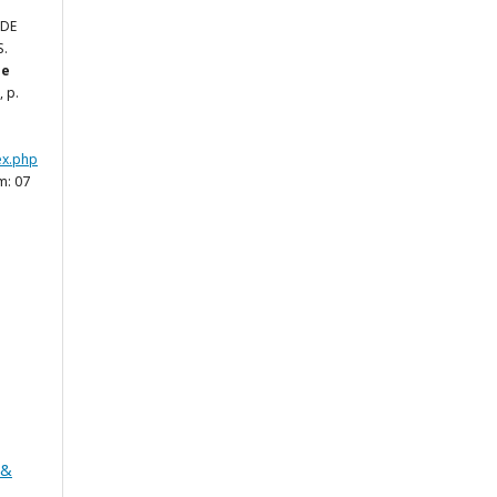
 DE
S.
de
, p.
dex.php
m: 07
 &