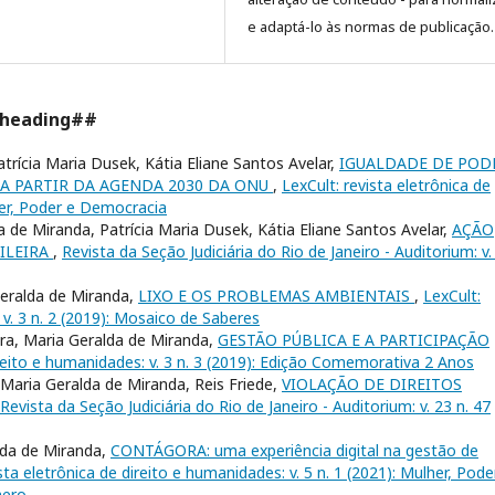
e adaptá-lo às normas de publicação.
.heading##
trícia Maria Dusek, Kátia Eliane Santos Avelar,
IGUALDADE DE POD
 A PARTIR DA AGENDA 2030 DA ONU
,
LexCult: revista eletrônica de
lher, Poder e Democracia
a de Miranda, Patrícia Maria Dusek, Kátia Eliane Santos Avelar,
AÇÃO
ILEIRA
,
Revista da Seção Judiciária do Rio de Janeiro - Auditorium: v.
Geralda de Miranda,
LIXO E OS PROBLEMAS AMBIENTAIS
,
LexCult:
 v. 3 n. 2 (2019): Mosaico de Saberes
ira, Maria Geralda de Miranda,
GESTÃO PÚBLICA E A PARTICIPAÇÃO
ireito e humanidades: v. 3 n. 3 (2019): Edição Comemorativa 2 Anos
 Maria Geralda de Miranda, Reis Friede,
VIOLAÇÃO DE DIREITOS
Revista da Seção Judiciária do Rio de Janeiro - Auditorium: v. 23 n. 47
alda de Miranda,
CONTÁGORA: uma experiência digital na gestão de
sta eletrônica de direito e humanidades: v. 5 n. 1 (2021): Mulher, Pode
nero