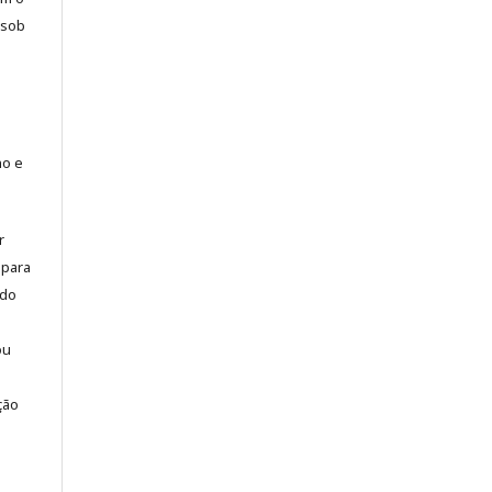
 sob
ho e
r
 para
 do
ou
ção