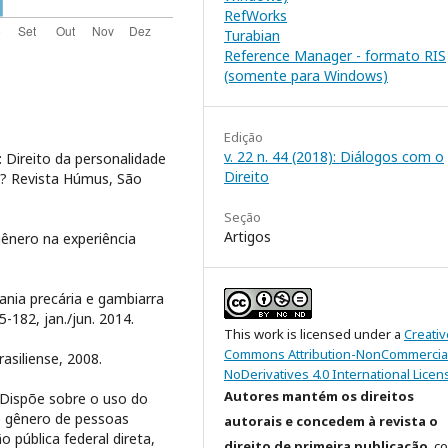
RefWorks
Turabian
Reference Manager - formato RIS
(somente para Windows)
Edição
v. 22 n. 44 (2018): Diálogos com o
 Direito da personalidade
Direito
a? Revista Húmus, São
Seção
Artigos
gênero na experiência
ania precária e gambiarra
65-182, jan./jun. 2014.
This work is licensed under a
Creativ
Commons Attribution-NonCommercia
asiliense, 2008.
NoDerivatives 4.0 International Licen
Autores mantém os direitos
. Dispõe sobre o uso do
e gênero de pessoas
autorais e concedem à revista o
 pública federal direta,
direito de primeira publicação
, c