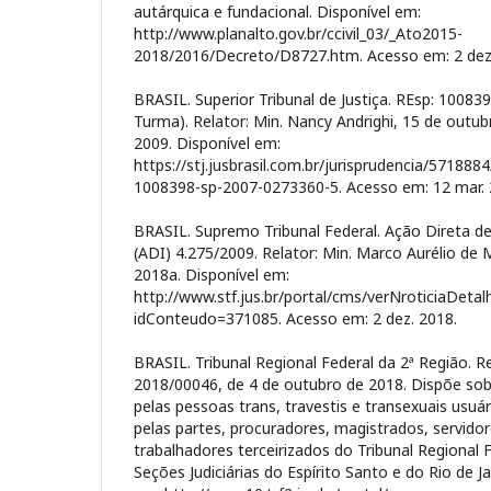
autárquica e fundacional. Disponível em:
http://www.planalto.gov.br/ccivil_03/_Ato2015-
2018/2016/Decreto/D8727.htm. Acesso em: 2 dez
BRASIL. Superior Tribunal de Justiça. REsp: 10083
Turma). Relator: Min. Nancy Andrighi, 15 de outubro
2009. Disponível em:
https://stj.jusbrasil.com.br/jurisprudencia/571888
1008398-sp-2007-0273360-5. Acesso em: 12 mar. 
BRASIL. Supremo Tribunal Federal. Ação Direta de
(ADI) 4.275/2009. Relator: Min. Marco Aurélio de 
2018a. Disponível em:
http://www.stf.jus.br/portal/cms/verNroticiaDetal
idConteudo=371085. Acesso em: 2 dez. 2018.
BRASIL. Tribunal Regional Federal da 2ª Região. 
2018/00046, de 4 de outubro de 2018. Dispõe sob
pelas pessoas trans, travestis e transexuais usuári
pelas partes, procuradores, magistrados, servidor
trabalhadores terceirizados do Tribunal Regional 
Seções Judiciárias do Espírito Santo e do Rio de J