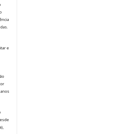
o
o
ência
adas.
itar e
o
rão
tor
) anos
e
desde
a),