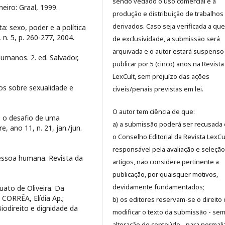
sendo vedado o uso comercial e a
eiro: Graal, 1999.
produção e distribuição de trabalhos
derivados. Caso seja verificada a qu
: sexo, poder e a política
 n. 5, p. 260-277, 2004.
de exclusividade, a submissão será
arquivada e o autor estará suspenso
Humanos. 2. ed. Salvador,
publicar por 5 (cinco) anos na Revista
LexCult, sem prejuízo das ações
os sobre sexualidade e
cíveis/penais previstas em lei.
O autor tem ciência de que:
: o desafio de uma
a) a submissão poderá ser recusada
, ano 11, n. 21, jan./jun.
o Conselho Editorial da Revista LexCul
responsável pela avaliação e seleçã
essoa humana. Revista da
artigos, não considere pertinente a
publicação, por quaisquer motivos,
devidamente fundamentados;
uato de Oliveira. Da
CORRÊA, Elídia Ap.;
b) os editores reservam-se o direito
odireito e dignidade da
modificar o texto da submissão - se
alteração de conteúdo - para normali