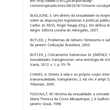
em: http://www10.trf2.jus.br/portal/wp-
content/uploads/sites/28/2018/10/nome-social.pdf
BUGLIONE, S. Um direito da sexualidade na dogmát
sobre as disposições legislativas e políticas públi
Caribe. In: RIOS, Roger Raupp (Org.). Em defesa d
Alegre: Editora Livraria do Advogado, 2007.
BUTLER, J. Problemas de Gênero: feminismo e sub
de Janeiro: Civilização Brasileira, 2003.
BUTLER, J. Criticamente Subversiva. In: JIMÉNEZ, 
Sexualidades transgresoras: uma antologia de est
Icaria, 2012. v. 1, p. 55-79.
CHAVES, A. Direito à vida e ao próprio corpo: inte
transexualidade, transplantes. 2. ed. rev. e ampl. 
Tribunais, 2000.
FOUCAULT, M. História da sexualidade: a vontade
Maria Thereza da Costa Albuquerque, J. A Guilhon
Janeiro: Graal, 1998.