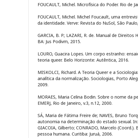
FOUCAULT, Michel. Microfísica do Poder. Rio de Jan
FOUCAULT, Michel. Michel Foucault, uma entrevista
da identidade. Verve: Revista do NuSol, São Paulo,
GARCIA, B. P.; LAZARI, R. de. Manual de Direitos 
BA: Jus Podivm, 2015.
LOURO, Guacira Lopes. Um corpo estranho: ensai
teoria queer. Belo Horizonte: Autêntica, 2016.
MISKOLCI, Richard. A Teoria Queer e a Sociologia
analítica da normalização. Sociologias, Porto Alegre
2009.
MORAES, Maria Celina Bodin. Sobre o nome da p
EMERJ, Rio de Janeiro, v.3, n.12, 2000.
SÁ, Maria de Fátima Freire de; NAVES, Bruno Torq
autonomia na determinação do estado sexual. In: 
GIACOIA, Gilberto; CONRADO, Marcelo (Coord.). Bi
pessoa humana. Curitiba: Juruá, 2006.