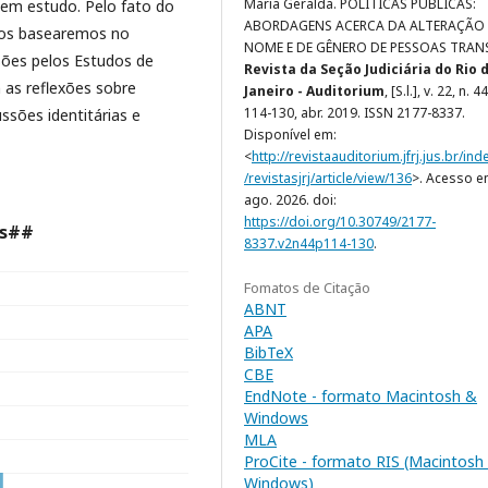
Maria Geralda. POLÍTICAS PUBLICAS:
 em estudo. Pelo fato do
ABORDAGENS ACERCA DA ALTERAÇÃO
, nos basearemos no
NOME E DE GÊNERO DE PESSOAS TRAN
ões pelos Estudos de
Revista da Seção Judiciária do Rio 
as reflexões sobre
Janeiro - Auditorium
, [S.l.], v. 22, n. 44
114-130, abr. 2019. ISSN 2177-8337.
ssões identitárias e
Disponível em:
<
http://revistaauditorium.jfrj.jus.br/in
/revistasjrj/article/view/136
>. Acesso e
ago. 2026. doi:
https://doi.org/10.30749/2177-
ds##
8337.v2n44p114-130
.
Fomatos de Citação
ABNT
APA
BibTeX
CBE
EndNote - formato Macintosh &
Windows
MLA
ProCite - formato RIS (Macintosh
Windows)