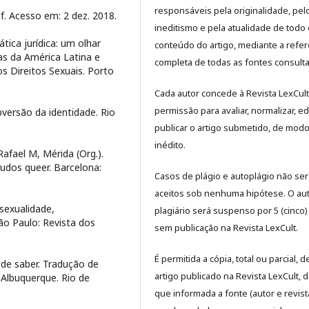
responsáveis pela originalidade, pel
. Acesso em: 2 dez. 2018.
ineditismo e pela atualidade de todo 
ica jurídica: um olhar
conteúdo do artigo, mediante a refer
cas da América Latina e
completa de todas as fontes consult
os Direitos Sexuais. Porto
Cada autor concede à Revista LexCult
permissão para avaliar, normalizar, ed
versão da identidade. Rio
publicar o artigo submetido, de mod
inédito.
Rafael M, Mérida (Org.).
udos queer. Barcelona:
Casos de plágio e autoplágio não se
aceitos sob nenhuma hipótese. O au
rsexualidade,
plagiário será suspenso por 5 (cinco
São Paulo: Revista dos
sem publicação na Revista LexCult.
É permitida a cópia, total ou parcial, d
 de saber. Tradução de
artigo publicado na Revista LexCult, 
 Albuquerque. Rio de
que informada a fonte (autor e revist